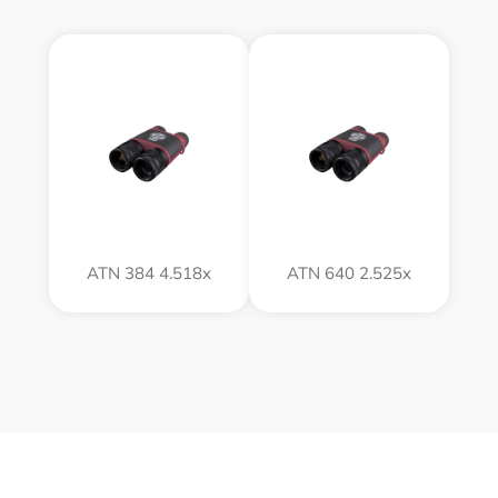
ATN 384 4.518x
ATN 640 2.525x