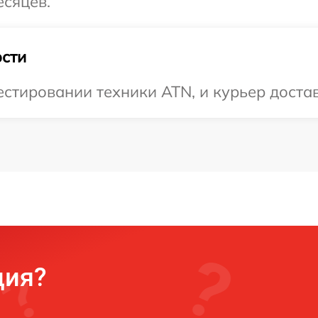
есяцев.
сти
тировании техники ATN, и курьер достави
ция?