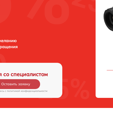
 желанию
бращения
я со специалистом
Оставить заявку
есь c
политикой конфиденциальности