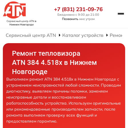
+7 (831) 231-09-76
Ежедневно с 9:00 до 21:00
Позвонить
мне утром
Сервисный центр ATN
в
Нижнем Новгороде
Сервисный центр ATN
Каталог устройств
Ремонт 
Ремонт тепловизора
ATN 384 4.518x в Нижнем
Новгороде
Выполняем ремонт ATN 384 4.518x в Нижнем Новгороде с
устранением неисправностей любой сложности. Проводим
диагностику, выявляем причины поломки, заменяем
неисправные детали и восстанавливаем
работоспособность устройства. Используем оригинальные
или рекомендованные производителем запчасти, после
ремонта выполняем проверку всех функций и
предоставляем гарантию.