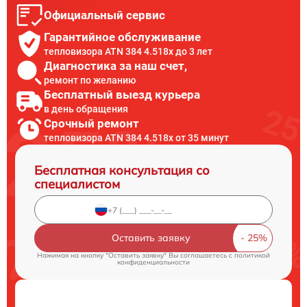
Официальный сервис
Гарантийное обслуживание
тепловизора ATN 384 4.518x до 3 лет
Диагностика за наш счет,
ремонт по желанию
Бесплатный выезд курьера
в день обращения
Срочный ремонт
тепловизора ATN 384 4.518x от 35 минут
Бесплатная консультация со
специалистом
Оставить заявку
Нажимая на кнопку "Оставить заявку" Вы соглашаетесь c
политикой
конфиденциальности