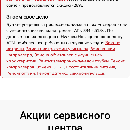
сайте - предоставляется скидка -25%.
Знаем свое дело
Будьте уверены в профессионализме наших мастеров - они
с уверенностью выполнят ремонт ATN 384 4.518x . По
данным наших мастеров в Нижнем Новгороде по ремонту
ATN, наиболее востребованы следующие услуги:
Замена
матрицы
,
Замена микросхемы усилителя
,
Замена шим
контроллера
,
Замена объективов с улучшением
характеристик
,
Ремонт электронно-лучевой трубки
,
Ремонт
контроллеров
,
Замена CORE
,
Восстановление питания
,
Ремонт оптики
,
Ремонт датчика синхроимпульсов
.
Акции сервисного
центра