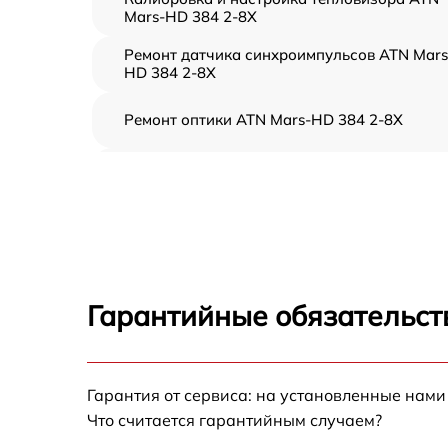
Mars-HD 384 2-8X
Ремонт датчика синхроимпульсов ATN Mars
HD 384 2-8X
Ремонт оптики ATN Mars-HD 384 2-8X
Восстановление питания ATN Mars-HD 384
2-8X
Ремонт контроллеров ATN Mars-HD 384 2-8
Ремонт электронно-лучевой трубки ATN
Mars-HD 384 2-8X
Гарантийные обязательст
Замена шим контроллера ATN Mars-HD 384
2-8X
Замена микросхемы усилителя ATN Mars-H
Гарантия от сервиса: на установленные нами
384 2-8X
Что считается гарантийным случаем?
Замена микросхемы логики ATN Mars-HD