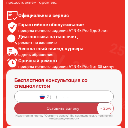
предоставляем гарантию.
Официальный сервис
Гарантийное обслуживание
прицела ночного видения ATN 4k Pro 5 до 3 лет
Диагностика за наш счет,
ремонт по желанию
Бесплатный выезд курьера
в день обращения
Срочный ремонт
прицела ночного видения ATN 4k Pro 5 от 35 минут
Бесплатная консультация со
специалистом
Оставить заявку
Нажимая на кнопку "Оставить заявку" Вы соглашаетесь c
политикой
конфиденциальности