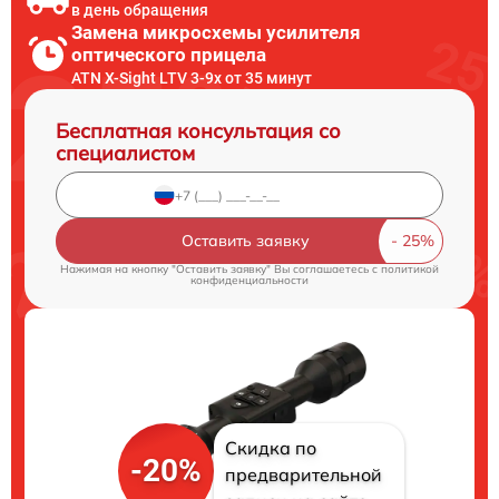
в день обращения
Замена микросхемы усилителя
оптического прицела
ATN X-Sight LTV 3-9x от 35 минут
Бесплатная консультация со
специалистом
Оставить заявку
Нажимая на кнопку "Оставить заявку" Вы соглашаетесь c
политикой
конфиденциальности
Скидка по
-20%
предварительной