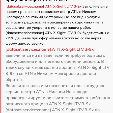
[dataset:services:name] ATN X-Sight LTV 3-9x
выполняется в
нашем профильном сервисном центр ATN в Нижнем
Новгороде опытными мастерами. На все виды услуг и
запчасти предоставляем расширенную гарантию - мы в
сервис-центре уверены в качестве наших работ.
[dataset:services:name] ATN X-Sight LTV 3-9x будет стоить на
-15% дешевле при оформлении заказа на сайте через
форму заказа звонка.
[dataset:services:name] ATN X-Sight LTV 3-9x
выполняется на выезде, если не требует большого
оборудования и длительного времени ремонта. В
таких случаях наш мастер доставит ATN X-Sight LTV
3-9x в сц ATN в Нижнем Новгороде и доставит
обратно.
Закажите звонок или позвоните и наш сотрудник
сервис-центра ATN в Нижнем Новгороде
проконсультирует и рассчитает стоимость работ над
оптического прицела ATN X-Sight LTV 3-9x.
[dataset:services:name] ATN X-Sight LTV 3-9x по