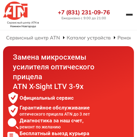
+7 (831) 231-09-76
Ежедневно с 9:00 до 21:00
Сервисный центр ATN
в
Нижнем Новгороде
Сервисный центр ATN
Каталог устройств
Ремонт 
Замена микросхемы
усилителя оптического
прицела
ATN X-Sight LTV 3-9x
Официальный сервис
Гарантийное обслуживание
оптического прицела ATN до 3 лет
Диагностика за наш счет,
ремонт по желанию
Бесплатный выезд курьера