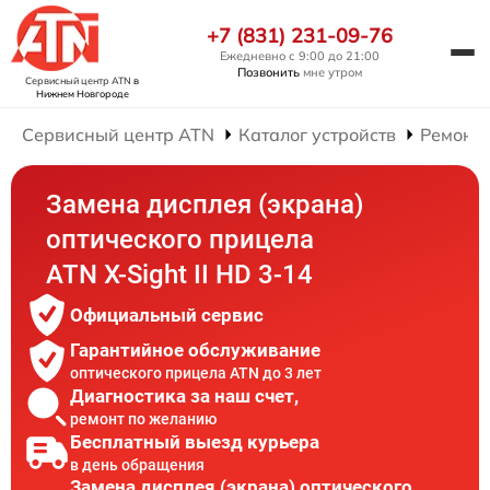
+7 (831) 231-09-76
Ежедневно с 9:00 до 21:00
Позвонить
мне утром
Сервисный центр ATN
в
Нижнем Новгороде
Сервисный центр ATN
Каталог устройств
Ремонт 
Замена дисплея (экрана)
оптического прицела
ATN X-Sight II HD 3-14
Официальный сервис
Гарантийное обслуживание
оптического прицела ATN до 3 лет
Диагностика за наш счет,
ремонт по желанию
Бесплатный выезд курьера
в день обращения
Замена дисплея (экрана) оптического