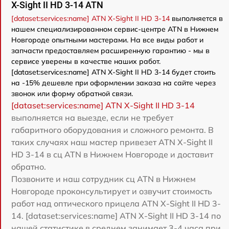
X-Sight II HD 3-14 ATN
[dataset:services:name] ATN X-Sight II HD 3-14
выполняется в
нашем специализированном сервис-центре ATN в Нижнем
Новгороде опытными мастерами. На все виды работ и
запчасти предоставляем расширенную гарантию - мы в
сервисе уверены в качестве наших работ.
[dataset:services:name] ATN X-Sight II HD 3-14 будет стоить
на -15% дешевле при оформлении заказа на сайте через
звонок или форму обратной связи.
[dataset:services:name] ATN X-Sight II HD 3-14
выполняется на выезде, если не требует
габаритного оборудования и сложного ремонта. В
таких случаях наш мастер привезет ATN X-Sight II
HD 3-14 в сц ATN в Нижнем Новгороде и доставит
обратно.
Позвоните и наш сотрудник сц ATN в Нижнем
Новгороде проконсультирует и озвучит стоимость
работ над оптического прицела ATN X-Sight II HD 3-
14. [dataset:services:name] ATN X-Sight II HD 3-14 по
нашей статистике в среднем занимает 3-4 часа при