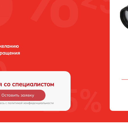
 желанию
бращения
я со специалистом
Оставить заявку
есь c
политикой конфиденциальности