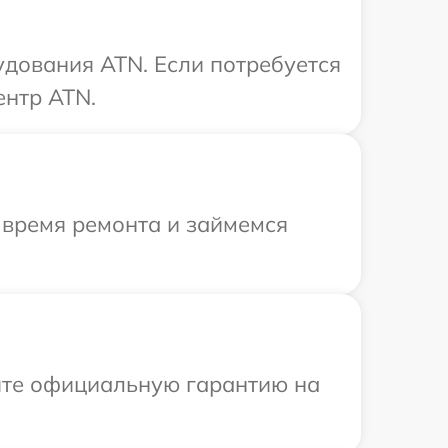
удования ATN. Если потребуется
ентр ATN.
 время ремонта и займемся
ите официальную гарантию на