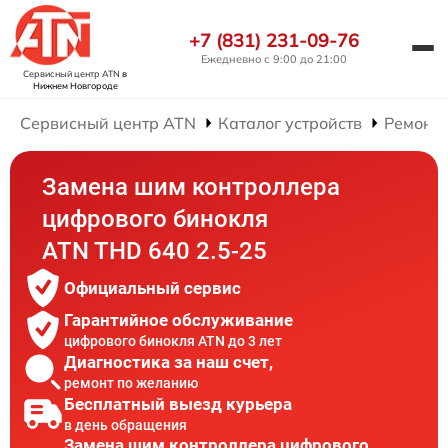
+7 (831) 231-09-76
Ежедневно с 9:00 до 21:00
Сервисный центр ATN
в
Нижнем Новгороде
Сервисный центр ATN
Каталог устройств
Ремонт
Замена шим контроллера
цифрового бинокля
ATN THD 640 2.5-25
Официальный сервис
Гарантийное обслуживание
цифрового бинокля ATN до 3 лет
Диагностика за наш счет,
ремонт по желанию
Бесплатный выезд курьера
в день обращения
Замена шим контроллера цифрового