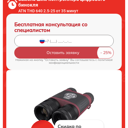
бинокля
ATN THD 640 2.5-25 от 35 минут
Бесплатная консультация со
специалистом
Оставить заявку
Нажимая на кнопку "Оставить заявку" Вы соглашаетесь c
политикой
конфиденциальности
Скидка по