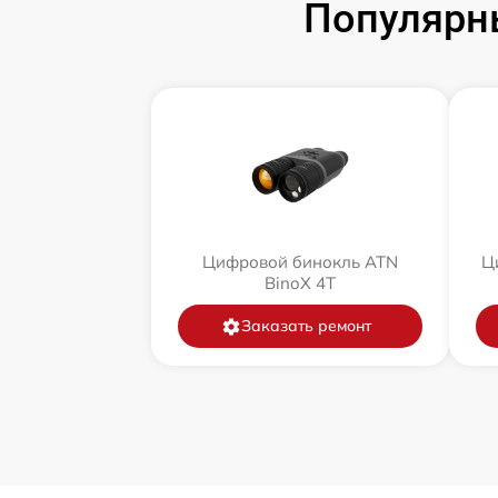
Популярн
Цифровой бинокль ATN
Ц
BinoX 4T
Заказать ремонт