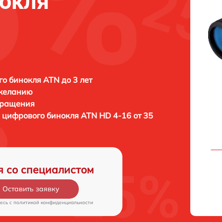
нокля
о бинокля ATN до 3 лет
 желанию
бращения
 цифрового бинокля
ATN HD 4-16 от 35
я со специалистом
Оставить заявку
есь c
политикой конфиденциальности