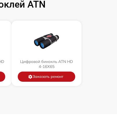
оклей ATN
HD
Цифровой бинокль ATN HD
4-16X65
Заказать ремонт