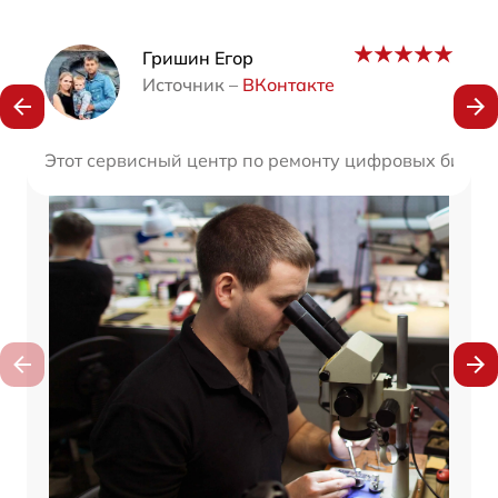
Наши мастера
Гришин Егор
Источник –
ВКонтакте
Этот сервисный центр по ремонту цифровых бинокле